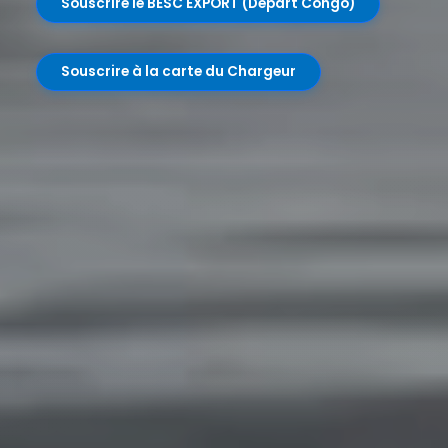
Souscrire le BESC EXPORT (Depart Congo)
Souscrire à la carte du Chargeur